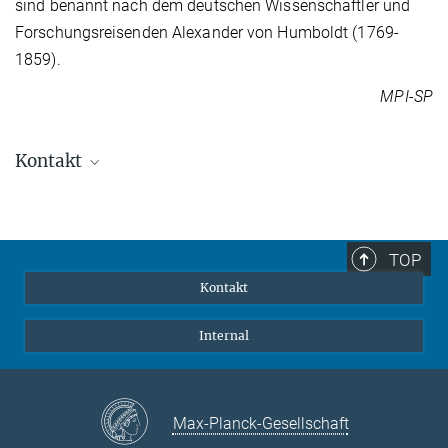
sind benannt nach dem deutschen Wissenschaftler und
Forschungsreisenden Alexander von Humboldt (1769-
1859).
MPI-SP
Kontakt
Alessandro Fabris
Responsible Computing
alessandro.fabris@...
TOP
Max-Planck-Institut für Sicherheit und Privatsphäre, Bochum
Kontakt
Internal
Max-Planck-Gesellschaft