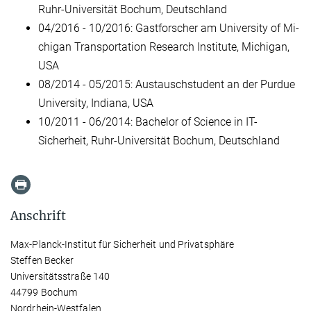
Ruhr-Uni­ver­si­tät Bo­chum, Deutschland
04/2016 - 10/2016: Gastforscher am Uni­ver­si­ty of Mi­
chi­gan Trans­por­ta­ti­on Re­se­arch In­sti­tu­te, Mi­chi­gan,
USA
08/2014 - 05/2015: Austauschstudent an der Pur­due
Uni­ver­si­ty, In­di­a­na, USA
10/2011 - 06/2014: Ba­che­lor of Sci­ence in IT-
Sicherheit, Ruhr-Universität Bo­chum, Deutschland
Anschrift
Max-Planck-Institut für Sicherheit und Privatsphäre
Steffen Becker
Universitätsstraße 140
44799 Bochum
Nordrhein-Westfalen