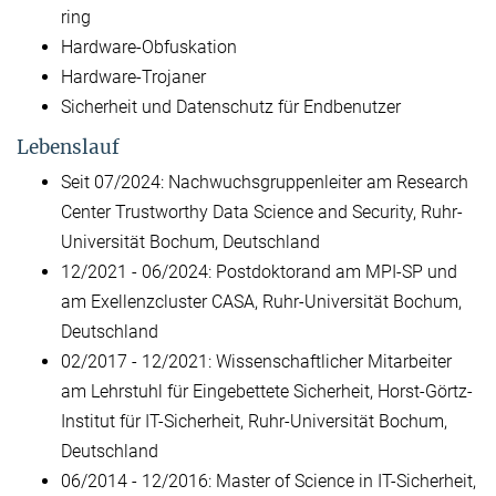
ring
Hard­ware-Ob­fu­s­ka­ti­on
Hard­ware-Tro­janer
Sicherheit und Datenschutz für Endbenutzer
Lebenslauf
Seit 07/2024: Nachwuchsgruppenleiter am Research
Center Trustworthy Data Science and Security, Ruhr-
Uni­ver­si­tät Bo­chum, Deutschland
12/2021 - 06/2024: Postdoktorand am MPI-SP und
am Exellenzcluster CASA, Ruhr-Uni­ver­si­tät Bo­chum,
Deutschland
02/2017 - 12/2021: Wissenschaftlicher Mitarbeiter
am Lehrstuhl für Eingebettete Sicherheit, Horst-Görtz-
In­sti­tu­t für IT-Sicherheit, Ruhr-Uni­ver­si­tät Bo­chum,
Deutschland
06/2014 - 12/2016: Mas­ter of Sci­ence in IT-Sicherheit,