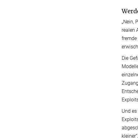
Werde
„Nein, 
realen 
fremde
erwisch
Die Gef
Modelle
einzeln
Zugang
Entsche
Exploit
Und es 
Exploit
abgesch
kleiner