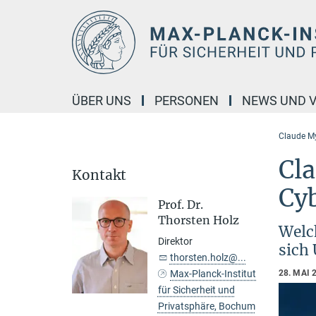
Hauptinhalt
ÜBER UNS
PERSONEN
NEWS UND 
Claude My
Cl
Kontakt
Cyb
Prof. Dr.
Thorsten Holz
Welc
Direktor
sich
thorsten.holz@...
Max-Planck-Institut
28. MAI 
für Sicherheit und
Privatsphäre, Bochum