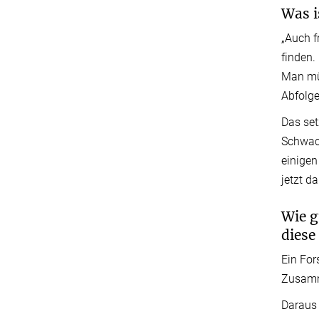
Was i
„Auch f
finden.
Man müs
Abfolge
Das set
Schwach
einigen
jetzt d
Wie g
diese
Ein For
Zusamme
Daraus 