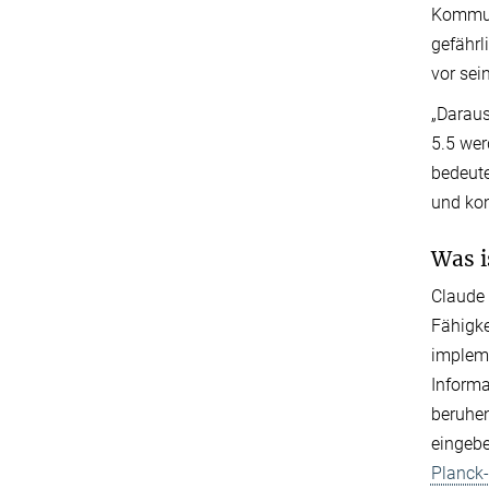
Kommuni
gefährl
vor sei
„Daraus
5.5 wer
bedeute
und kon
Was i
Claude 
Fähigke
impleme
Informa
beruhen
eingebe
Planck-