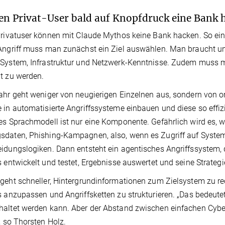
n Privat-User bald auf Knopfdruck eine Bank
Privatuser können mit Claude Mythos keine Bank hacken. So einfa
Angriff muss man zunächst ein Ziel auswählen. Man braucht unt
 System, Infrastruktur und Netzwerk-Kenntnisse. Zudem muss
t zu werden.
ahr geht weniger von neugierigen Einzelnen aus, sondern von org
 in automatisierte Angriffssysteme einbauen und diese so effiz
es Sprachmodell ist nur eine Komponente. Gefährlich wird es, 
sdaten, Phishing-Kampagnen, also, wenn es Zugriff auf Syst
idungslogiken. Dann entsteht ein agentisches Angriffssystem, da
s entwickelt und testet, Ergebnisse auswertet und seine Strateg
geht schneller, Hintergrundinformationen zum Zielsystem zu re
s anzupassen und Angriffsketten zu strukturieren. „Das bedeut
altet werden kann. Aber der Abstand zwischen einfachen Cyber
“, so Thorsten Holz.