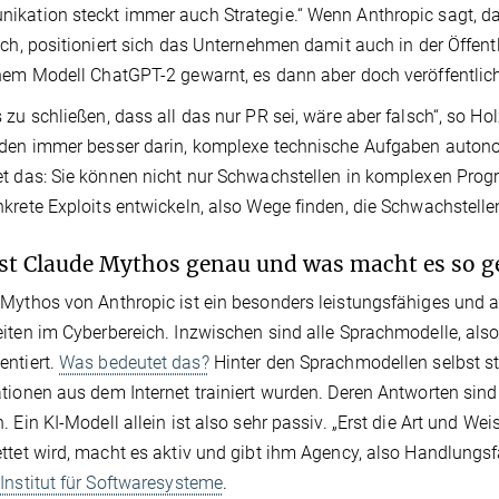
kation steckt immer auch Strategie.“ Wenn Anthropic sagt, da
ich, positioniert sich das Unternehmen damit auch in der Öffent
nem Modell ChatGPT-2 gewarnt, es dann aber doch veröffentlich
 zu schließen, dass all das nur PR sei, wäre aber falsch“, so H
den immer besser darin, komplexe technische Aufgaben autonom
t das: Sie können nicht nur Schwachstellen in komplexen Prog
krete Exploits entwickeln, also Wege finden, die Schwachstell
st Claude Mythos genau und was macht es so g
Mythos von Anthropic ist ein besonders leistungsfähiges und 
iten im Cyberbereich. Inzwischen sind alle Sprachmodelle, also
ntiert.
Was bedeutet das?
Hinter den Sprachmodellen selbst st
tionen aus dem Internet trainiert wurden. Deren Antworten sind
. Ein KI-Modell allein ist also sehr passiv. „Erst die Art und Wei
ttet wird, macht es aktiv und gibt ihm Agency, also Handlungsf
Institut für Softwaresysteme
.