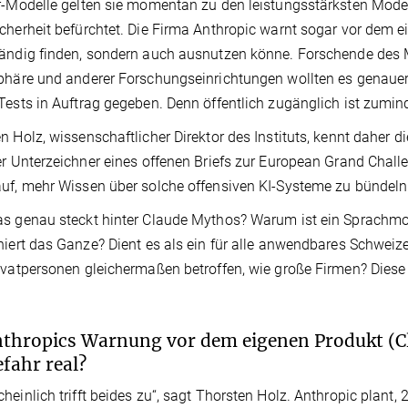
r-Modelle gelten sie momentan zu den leistungsstärksten Mode
cherheit befürchtet. Die Firma Anthropic warnt sogar vor dem e
ändig finden, sondern auch ausnutzen könne. Forschende des Ma
phäre und anderer Forschungseinrichtungen wollten es genaue
Tests in Auftrag gegeben. Denn öffentlich zugänglich ist zumi
n Holz, wissenschaftlicher Direktor des Instituts, kennt daher d
er Unterzeichner eines offenen Briefs zur European Grand Challe
uf, mehr Wissen über solche offensiven KI-Systeme zu bündeln
s genau steckt hinter Claude Mythos? Warum ist ein Sprachmode
niert das Ganze? Dient es als ein für alle anwendbares Schwe
ivatpersonen gleichermaßen betroffen, wie große Firmen? Dies
.
nthropics Warnung vor dem eigenen Produkt (Cl
efahr real?
heinlich trifft beides zu“, sagt Thorsten Holz. Anthropic plant, 