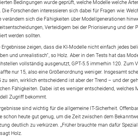
lierten Bedingungen wurde geprüft, welche Modelle welche Art
 Die Forschenden interessieren sich dabei für Fragen wie: W
e verändern sich die Fähigkeiten über Modellgenerationen hinwe
eitsentscheidungen, Verteidigern bei der Priorisierung und der P
liert werden sollten.
 Ergebnisse zeigen, dass die KI-Modelle nicht einfach jedes b
eben und unrealistisch“, so Holz. Aber in den Tests hat das M
stellen vollständig ausgenutzt, GPT-5.5 immerhin 120. Zum V
haffte nur 15, also eine Größenordnung weniger. Insgesamt sch
 zu sein, wirklich entscheidend ist aber der Trend – und der geh
chen Fähigkeiten. Dabei ist es weniger entscheidend, welches 
dell Zugriff bekommt.
rgebnisse sind wichtig für die allgemeine IT-Sicherheit. Offenb
 schon heute gut genug, um die Zeit zwischen dem Bekanntwer
ung deutlich zu verkürzen. „Früher brauchte man dafür Speziali
 sagt Holz.