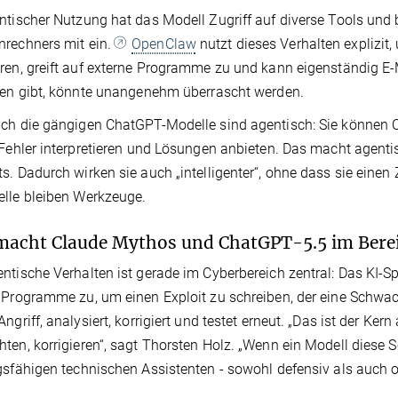
ntischer Nutzung hat das Modell Zugriff auf diverse Tools und b
rechners mit ein.
OpenClaw
nutzt dieses Verhalten explizit,
ren, greift auf externe Programme zu und kann eigenständig E-
ten gibt, könnte unangenehm überrascht werden.
ch die gängigen ChatGPT-Modelle sind agentisch: Sie können C
 Fehler interpretieren und Lösungen anbieten. Das macht agentis
s. Dadurch wirken sie auch „intelligenter“, ohne dass sie ein
lle bleiben Werkzeuge.
acht Claude Mythos und ChatGPT-5.5 im Bereic
ntische Verhalten ist gerade im Cyberbereich zentral: Das KI-Sp
 Programme zu, um einen Exploit zu schreiben, der eine Schwach
Angriff, analysiert, korrigiert und testet erneut. „Das ist der Ke
ten, korrigieren“, sagt Thorsten Holz. „Wenn ein Modell diese Sc
gsfähigen technischen Assistenten - sowohl defensiv als auch of