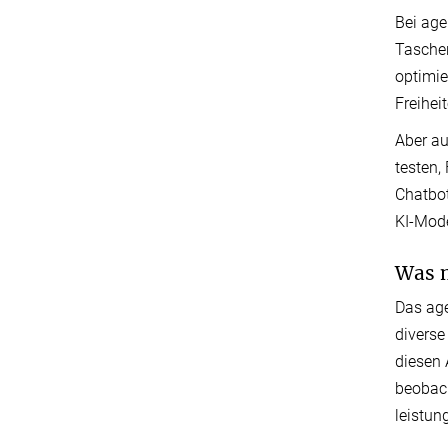
Bei age
Taschen
optimie
Freihei
Aber au
testen,
Chatbot
KI-Mode
Was m
Das age
diverse
diesen 
beobach
leistun