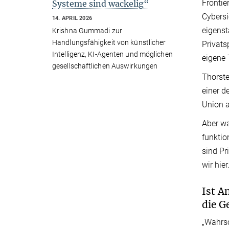
Frontie
Systeme sind wackelig“
Cybersi
14. APRIL 2026
eigenst
Krishna Gummadi zur
Handlungsfähigkeit von künstlicher
Privats
Intelligenz, KI-Agenten und möglichen
eigene 
gesellschaftlichen Auswirkungen
Thorste
einer d
Union a
Aber wa
funktio
sind Pr
wir hier
Ist A
die G
„Wahrsc