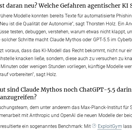
st daran neu? Welche Gefahren agentischer KI 
rühere Modelle konnten bereits Texte für automatisierte Phish
 Neu ist die Qualität der Autonomie“, sagt Thorsten Holz. Ein An
se testen, debuggen, verstehen, warum etwas nicht klappt, un
 solcher Schritte macht Claude Mythos oder GPT-5.5 im Cyberbe
zt voraus, dass das KI-Modell das Recht bekommt, nicht nur ei
stelle knacken ließe, sondern, diese auch zu versuchen zu kn
 Minuten oder wenigen Stunden vorliegen, künftige Modelle wer
arauf vorbereiten“, sagt Holz.
ut sind Claude Mythos noch ChatGPT-5.5 darin
 anzugreifen?
schungsteam, dem unter anderem das Max-Planck-Institut für Si
narbeit mit Anthropic und OpenAI die neuen Modelle der bei
resultierte ein sogenanntes Benchmark: Mit
ExploitGym
lass