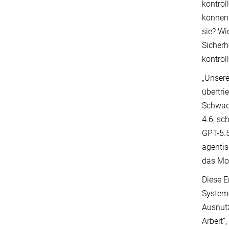
kontrol
können.
sie? Wi
Sicherh
kontrol
„Unsere
übertri
Schwach
4.6, sc
GPT-5.5
agentis
das Mo
Diese E
Systeme
Ausnutz
Arbeit“,